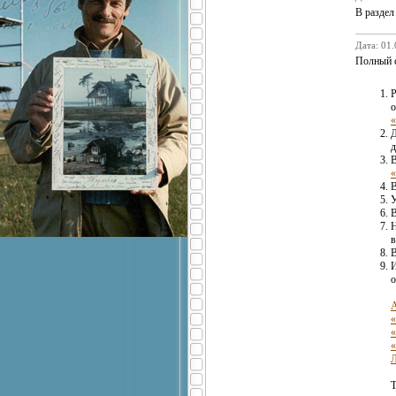
В разде
Дата: 01
Полный с
о
«
Д
д
«
В
У
В
в
В
И
о
А
«
«
«
Л
Т