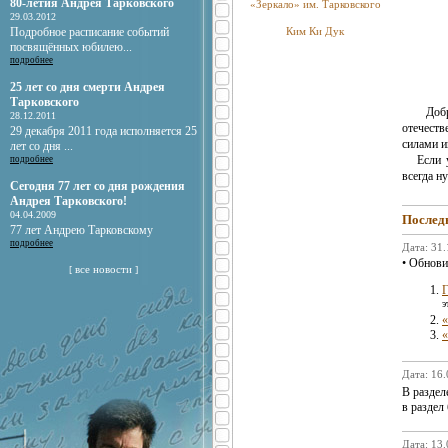
80-летия Андрея Тарковского
«Зеркало» им. Тарковского
29.03.2012
Подробное расписание событий
Ким Ки Дук
посвящённых юбилею...
подробнее
25 лет со дня смерти Андрея
Тарковского
Добро 
28.12.2011
отечест
29 декабря 2011 года исполняется 25
силами и
лет со дня ...
Если у 
подробнее
всегда н
Сегодня 77 лет со дня рождения
Андрея Тарковского!
04.04.2009
Последн
77 лет Андрею Тарковскому
подробнее
Дата: 31
• Обнови
все новости
[
]
Г
э
«
«
Дата: 16
В разде
в раздел
Дата: 13