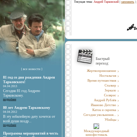
Текущая тема:
Андрей Тарковский
|
запомнить
|
Быстрый
переход:
все новости
[
]
Жертвоприношение
Ностальгия
81 год со дня рождения Андрея
Время путешествия
Тарковского!
Сталкер
04.04.2013
Зеркало
Сегодня 81 год Андрею
Тарковскому.
Солярис
подробнее
Андрей Рублёв
Иваново Детство
80 лет Андрею Тарковскому
Каток и скрипка
04.04.2012
Сегодня увольнения...
В эту юбилейную дату хочется от
Убийцы
всей души поздр...
подробнее
Международный
Программа мероприятий в честь
кинофестиваль