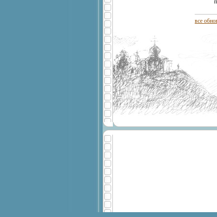
п
все обно