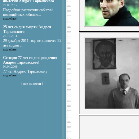
80-летия Андрея Тарковского
29.03.2012
Подробное расписание событий
посвящённых юбилею...
подробнее
25 лет со дня смерти Андрея
Тарковского
28.12.2011
29 декабря 2011 года исполняется 25
лет со дня ...
подробнее
Сегодня 77 лет со дня рождения
Андрея Тарковского!
04.04.2009
77 лет Андрею Тарковскому
подробнее
все новости
[
]