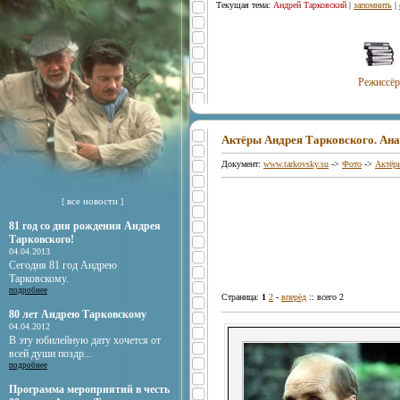
Текущая тема:
Андрей Тарковский
|
запомнить
|
Режиссёр
Актёры Андрея Тарковского. Ан
Документ:
www.tarkovsky.su
->
Фото
->
Актёр
все новости
[
]
81 год со дня рождения Андрея
Тарковского!
04.04.2013
Сегодня 81 год Андрею
Тарковскому.
подробнее
Страница:
1
2
-
вперёд
:: всего 2
80 лет Андрею Тарковскому
04.04.2012
В эту юбилейную дату хочется от
всей души поздр...
подробнее
Программа мероприятий в честь