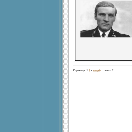
Страница:
1
2
-
вперёд
:: всего 2