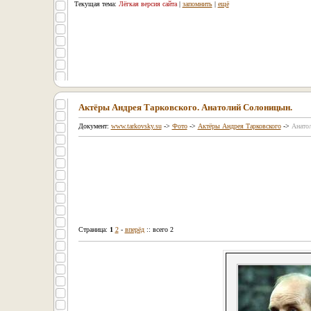
Текущая тема:
Лёгкая версия сайта
|
запомнить
|
ещё
Актёры Андрея Тарковского. Анатолий Солоницын.
Документ:
www.tarkovsky.su
->
Фото
->
Актёры Андрея Тарковского
->
Анато
Страница:
1
2
-
вперёд
:: всего 2