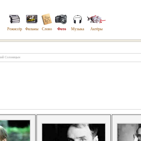
Режиссёр
Фильмы
Слово
Фото
Музыка
Актёры
лий Солоницын