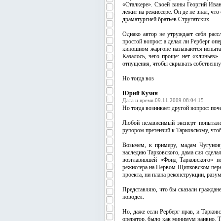
«Сталкере». Своей вины Георгий Ивано
лежит на режиссере. Он де не знал, чт
драматургией братьев Стругатских.
Однако автор не утруждает себя расс
простой вопрос: а делал ли Рерберг опе
киношном жаргоне называются испытан
Казалось, чего проще: нет «клиньев»
отпущения, чтобы скрывать собственну
Но тогда воз
Юрий Кузин
Дата и время:09.11.2009 08:04:15
Но тогда возникает другой вопрос: поч
Любой независимый эксперт попыталс
рупором претензий к Тарковскому, чтоб
Возьмем, к примеру, мадам Чугунову
наследию Тарковского, дама сия сдела
возглавившей «Фонд Тарковского» п
режиссера на Первом Щипковском переу
проекта, ни плана реконструкции, разу
Представляю, что бы сказали граждане
новодел.
Но, даже если Рерберг прав, и Тарков
оператор, было как минимум наивно. Т