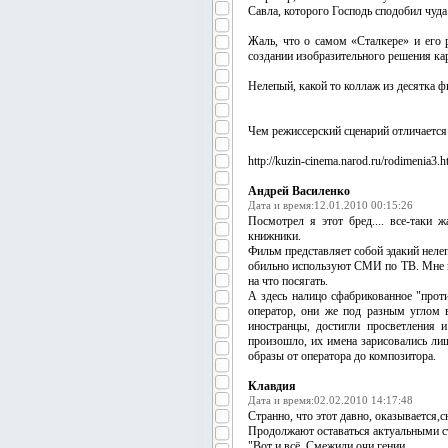
Савла, которого Господь сподобил чуда
Жаль, что о самом «Сталкере» и его 
создании изобразительного решения кар
Нелепый, какой то коллаж из десятка ф
Чем режиссерский сценарий отличается 
http://kuzin-cinema.narod.ru/rodimenia3.h
Андрей Василенко
Дата и время:12.01.2010 00:15:26
Посмотрел я этот бред.... все-таки 
книжники.
Фильм представляет собой эдакий нелеп
обильно используют СМИ по ТВ. Мне во
на что посягать.
А здесь налицо сфабрикованное "прот
оператор, они же под разным углом 
иностранцы, достигли просветления
произошло, их имена зарисовались ли
образы от оператора до композитора.
Клавдия
Дата и время:02.02.2010 14:17:48
Странно, что этот давно, оказывается,
Продолжают оставаться актуальными с
"Вот и всё. Смежили очи гении.