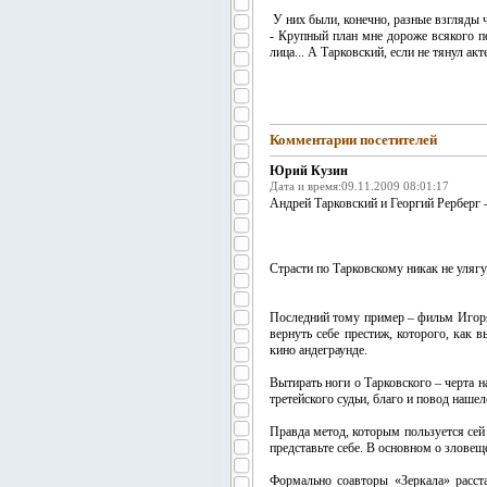
У них были, конечно, разные взгляды ч
- Крупный план мне дороже всякого п
лица... А Тарковский, если не тянул ак
Комментарии посетителей
Юрий Кузин
Дата и время:09.11.2009 08:01:17
Андрей Тарковский и Георгий Рерберг –
Страсти по Тарковскому никак не улягут
Последний тому пример – фильм Игоря
вернуть себе престиж, которого, как 
кино андеграунде.
Вытирать ноги о Тарковского – черта н
третейского судьи, благо и повод наше
Правда метод, которым пользуется сей
представьте себе. В основном о злове
Формально соавторы «Зеркала» расста