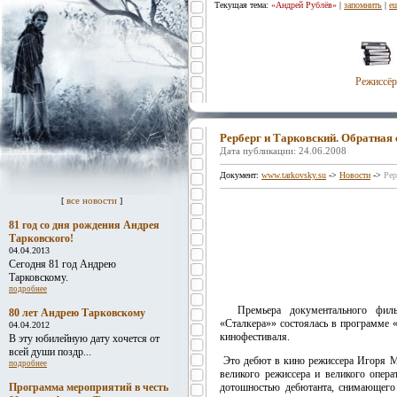
Текущая тема:
«Андрей Рублёв»
|
запомнить
|
е
Режиссёр
Рерберг и Тарковский. Обратная
Дата публикации: 24.06.2008
Документ:
www.tarkovsky.su
->
Новости
->
Рер
все новости
[
]
81 год со дня рождения Андрея
Тарковского!
04.04.2013
Сегодня 81 год Андрею
Тарковскому.
подробнее
Премьера документального фильм
80 лет Андрею Тарковскому
«Сталкера»» состоялась в программе
04.04.2012
кинофестиваля.
В эту юбилейную дату хочется от
всей души поздр...
Это дебют в кино режиссера Игоря М
подробнее
великого режиссера и великого опера
Программа мероприятий в честь
дотошностью дебютанта, снимающего