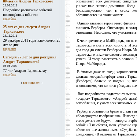
80-летия Андрея Тарковского
опрашивает всех доступных свидетел
29.03.2012
уникальные записи домашних бесед 
Подробное расписание событий
беспощадностью, чем в своих нед
посвящённых юбилею...
обрушивается на своих коллег.
подробнее
Однако главный герой этого фильма -
25 лет со дня смерти Андрея
личность Рерберга. Оператора, к кото
Тарковского
отношение. Настолько, что участвовать
28.12.2011
29 декабря 2011 года исполняется 25
К чести режиссера Майбороды, он не с
лет со дня ...
Тарковского снять всю позолоту. И вс
подробнее
два года до смерти Рерберга Игорь М
Тарковского и Кончаловского, неожидан
Сегодня 77 лет со дня рождения
успели. И тогда рассказать о величии
Андрея Тарковского!
Игоря Майбороды.
04.04.2009
77 лет Андрею Тарковскому
В фильме даже не люди, хорошо знавши
подробнее
фильма, который Рерберг снял с Тарко
(Рербергу) больше не подам», и, чт
все новости
[
]
интонациями, что хочется убеждать всех
Вот подробности подготовительного 
«осадил» Тарковского: «Андрей, дава
оскорбления, к ужасу всех знакомых: с 
Рерберга обвинили в браке и стали веш
«благородства изображения». Никогда 
этого делать не буду», - говорил Рерб
собой: «Я не сбежал, меня убрали с ка
объясняя все лаконичным: «Судьба на
следующее: «В отличие от Тарковского 