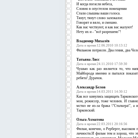
И когда погасли небеса,
Словно в опустелом помещении
Стали слышны ваши голоса.
Тянут, тянут слово залежалое.
Говорят и вяло, и смешно.
Как вас чествуют, и как вас жалуют!
Нету их и - "всё разрешено"!
Владимир Михалёв
Дата и время:12.06.2010 10:13:12
Фильмом потрясен. Два гения, два Чел
Татьяна Лисс
Дата и время:24.11.2010 17:59:30
Чушью как раз является то, что нап
Майборода именно и пытался показат
ребята! Дурачок.
Александр Белов
Дата и время:14.03.2011 14:30:12
Как все кинулись защищать Тарковского
мои, режиссер, тоже человек. И главн
мстил не из-за брака \"Сталкера\", а
Тарковский.
Ольга Ахматова
Дата и время:22.03.2011 20:16:56
Фильм, конечно, о Рерберге, высоком п
личности.И фильм тем и хорош, что эт